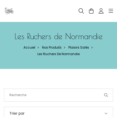
Panneau de gestion des cookies
Les Ruchers de Normandie
Accueil
Nos Produits
Plaisirs Salés
>
>
>
Les Ruchers De Normandie
Trier par