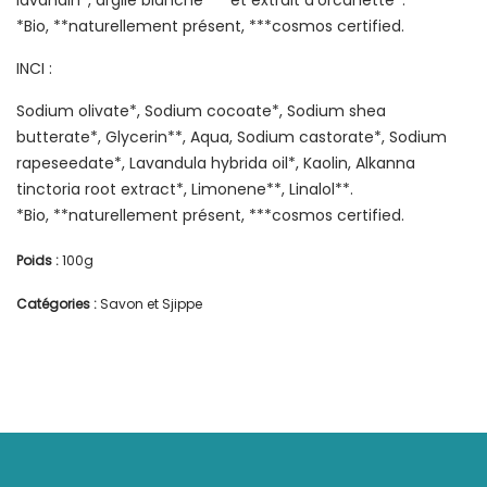
lavandin*, argile blanche*** et extrait d’orcanette*.
*Bio, **naturellement présent, ***cosmos certified.
INCI :
Sodium olivate*, Sodium cocoate*, Sodium shea
butterate*, Glycerin**, Aqua, Sodium castorate*, Sodium
rapeseedate*, Lavandula hybrida oil*, Kaolin, Alkanna
tinctoria root extract*, Limonene**, Linalol**.
*Bio, **naturellement présent, ***cosmos certified.
Poids :
100g
Catégories :
Savon et Sjippe