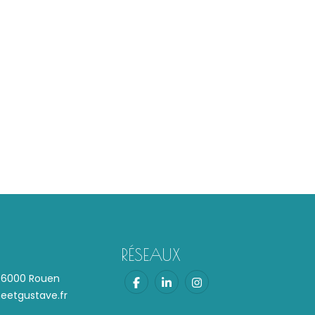
RÉSEAUX
 76000 Rouen
etgustave.fr