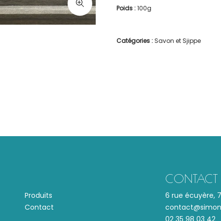
Poids :
100g
Catégories :
Savon et Sjippe
CONTACT
Produits
6 rue écuyère,
Contact
contact@simone
02 35 98 03 42