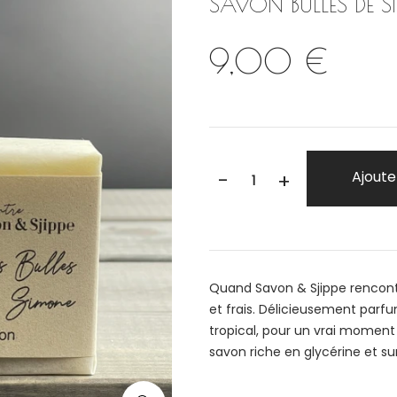
SAVON BULLES DE S
9,00 €
-
Ajoute
+
Quand Savon & Sjippe rencont
et frais. Délicieusement parfum
tropical, pour un vrai moment 
savon riche en glycérine et s