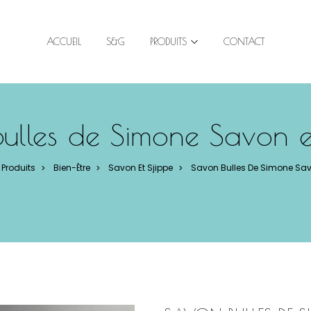
ACCUEIL
S&G
PRODUITS
CONTACT
ulles de Simone Savon e
Produits
Bien-Être
Savon Et Sjippe
Savon Bulles De Simone Savo
>
>
>