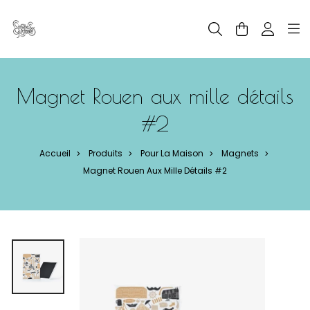
Panneau de gestion des cookies
Magnet Rouen aux mille détails
#2
Accueil
Produits
Pour La Maison
Magnets
>
>
>
>
Magnet Rouen Aux Mille Détails #2