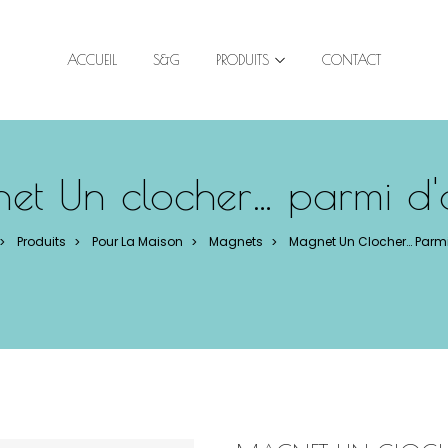
ACCUEIL
S&G
PRODUITS
CONTACT
t Un clocher… parmi d'
Produits
Pour La Maison
Magnets
Magnet Un Clocher… Parmi
>
>
>
>